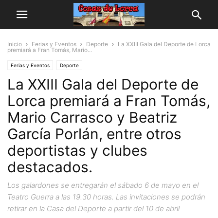
Inicio
Ferias y Eventos
Deporte
La XXIII Gala del Deporte de Lorca
premiará a Fran Tomás, Mario...
Ferias y Eventos
Deporte
La XXIII Gala del Deporte de
Lorca premiará a Fran Tomás,
Mario Carrasco y Beatriz
García Porlán, entre otros
deportistas y clubes
destacados.
Los galardones se entregarán el sábado 6 de mayo en el
Teatro Guerra a las 19.30 horas. Las invitaciones se podrán
retirar en la Casa del Deporte a partir del 10 de abril