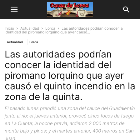
Inicio
Actualidad
Lorca
Las autoridades podrían conocer la
identidad del piromano lorquino que ayer causó...
Actualidad
Lorca
Las autoridades podrían
conocer la identidad del
piromano lorquino que ayer
causó el quinto incendio en la
zona de la quinta.
El pasado lunes prendió una zona del cauce del Guadalentín
junto al río; el jueves anterior, provocó cinco focos de fuego
en La Quinta; la noche previa, ardieron 2.000 metros de
monte bajo y pinos; y el martes anterior, 400 metros en San
Juan.