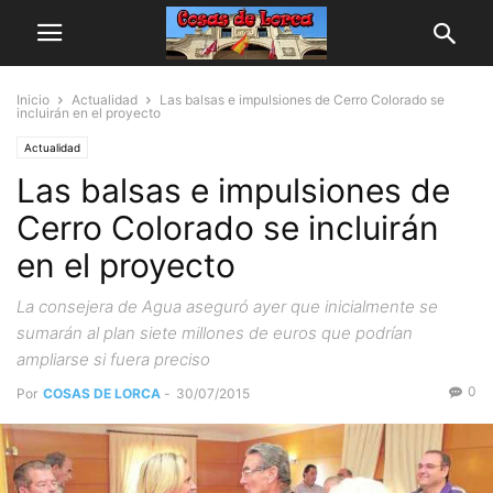
Inicio
Actualidad
Las balsas e impulsiones de Cerro Colorado se
incluirán en el proyecto
Actualidad
Las balsas e impulsiones de
Cerro Colorado se incluirán
en el proyecto
La consejera de Agua aseguró ayer que inicialmente se
sumarán al plan siete millones de euros que podrían
ampliarse si fuera preciso
0
Por
COSAS DE LORCA
-
30/07/2015