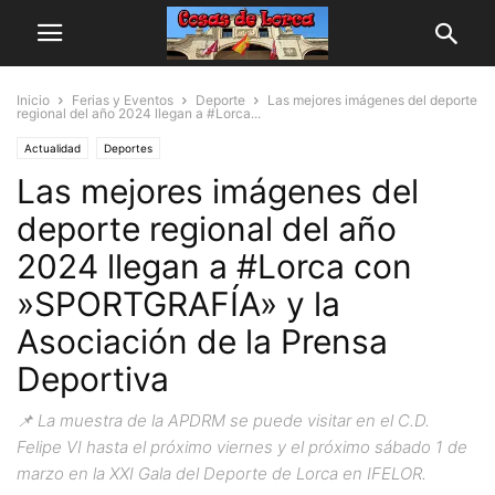
Inicio
Ferias y Eventos
Deporte
Las mejores imágenes del deporte
regional del año 2024 llegan a #Lorca...
Actualidad
Deportes
Las mejores imágenes del
deporte regional del año
2024 llegan a #Lorca con
»SPORTGRAFÍA» y la
Asociación de la Prensa
Deportiva
📌 La muestra de la APDRM se puede visitar en el C.D.
Felipe VI hasta el próximo viernes y el próximo sábado 1 de
marzo en la XXI Gala del Deporte de Lorca en IFELOR.