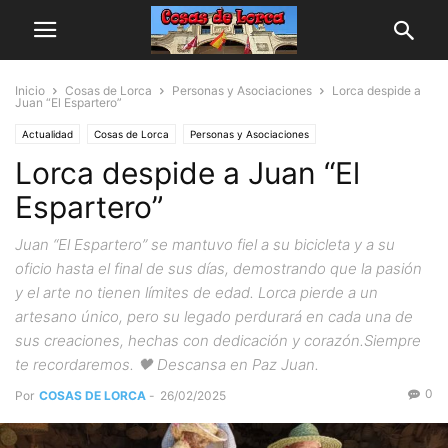
Inicio
Cosas de Lorca
Personas y Asociaciones
Lorca despide a
Juan “El Espartero”
Actualidad
Cosas de Lorca
Personas y Asociaciones
Lorca despide a Juan “El
Espartero”
Juan “El Espartero” se mantuvo fiel a su bicicleta y a su
oficio hasta el final de sus días, demostrando que la pasión
y el arte no tienen límites de edad. Lorca pierde a un
artesano único, pero su legado perdurará en cada una de
sus creaciones, hechas con dedicación y corazón.Siempre
te recordaremos. 🖤 Descansa en Paz Juan.
0
Por
COSAS DE LORCA
-
26/02/2025