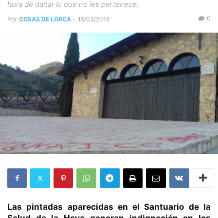
hora de dañar lo que no les pertenece.
0
Por
COSAS DE LORCA
-
15/03/2019
Las pintadas aparecidas en el Santuario de la
Salud de la Hoya generan indignación en los