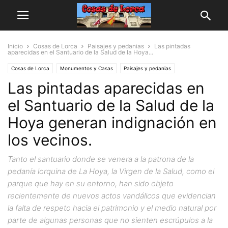
Inicio
Cosas de Lorca
Paisajes y pedanias
Las pintadas
aparecidas en el Santuario de la Salud de la Hoya...
Cosas de Lorca
Monumentos y Casas
Paisajes y pedanias
Las pintadas aparecidas en
el Santuario de la Salud de la
Hoya generan indignación en
los vecinos.
Tanto el santuario donde se venera a la patrona de la
pedanía lorquina de La Hoya, la Virgen de la Salud, como el
parque que hay en su entorno, han sido objeto
recientemente de nuevos actos vandálicos que evidencian
la falta de respeto hacia el patrimonio y el medio natural por
parte de algunas personas que no sienten escrúpulos a la