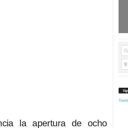
Síg
Twee
cia la apertura de ocho