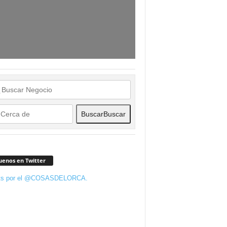
Buscar
Buscar
uenos en Twitter
ts por el @COSASDELORCA.