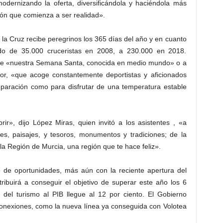
odernizando la oferta, diversificándola y haciéndola más
ón que comienza a ser realidad».
a Cruz recibe peregrinos los 365 días del año y en cuanto
do de 35.000 cruceristas en 2008, a 230.000 en 2018.
ón de «nuestra Semana Santa, conocida en medio mundo» o a
nor, «que acoge constantemente deportistas y aficionados
paración como para disfrutar de una temperatura estable
ir», dijo López Miras, quien invitó a los asistentes , «a
res, paisajes, y tesoros, monumentos y tradiciones; de la
a Región de Murcia, una región que te hace feliz».
o de oportunidades, más aún con la reciente apertura del
ribuirá a conseguir el objetivo de superar este año los 6
n del turismo al PIB llegue al 12 por ciento. El Gobierno
conexiones, como la nueva línea ya conseguida con Volotea