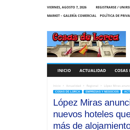
VIERNES, AGOSTO 7, 2026
REGISTRARSE / UNIRS
MARKET – GALERÍA COMERCIAL
POLÍTICA DE PRIV
C
O
S
A
S
D
E
INICIO
ACTUALIDAD
COSAS 
L
O
R
Inicio
Actualidad
Regional
López Miras anunci
C
COSAS DE LORCA
EMPRESAS Y NEGOCIOS
ACT
A
López Miras anunci
nuevos hoteles qu
más de alojamiento 