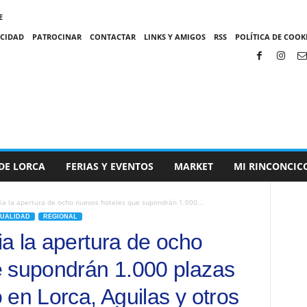
E
ACIDAD
PATROCINAR
CONTACTAR
LINKS Y AMIGOS
RSS
POLÍTICA DE COOKI
DE LORCA
FERIAS Y EVENTOS
MARKET
MI RINCONCIC
a la apertura de ocho nuevos hoteles que supondrán 1.000...
UALIDAD
REGIONAL
a la apertura de ocho
e supondrán 1.000 plazas
en Lorca, Aguilas y otros