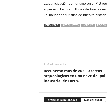
La participación del turismo en el PIB re
superaron los 5,7 millones de turistas en
«el mejor año turístico de nuestra historia
ETIQUETAS
AEROPUERTO
HOTELES
REGION
Artículo anterior
Recuperan más de 80.000 restos
arqueológicos en una nave del pol
industrial de Lorca.
Artículos relacionados
Más del autor