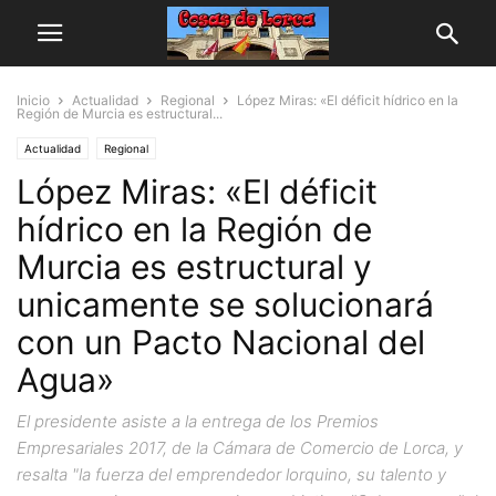
Inicio
Actualidad
Regional
López Miras: «El déficit hídrico en la
Región de Murcia es estructural...
Actualidad
Regional
López Miras: «El déficit
hídrico en la Región de
Murcia es estructural y
unicamente se solucionará
con un Pacto Nacional del
Agua»
El presidente asiste a la entrega de los Premios
Empresariales 2017, de la Cámara de Comercio de Lorca, y
resalta "la fuerza del emprendedor lorquino, su talento y