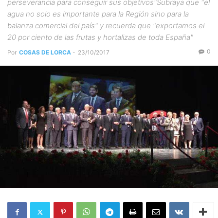
perseverancia para conseguir sus objetivos"Subraya que "el
agua no solo es importante para la Región sino para la
balanza comercial del país" y recuerda que "exportamos el
20 por ciento de las frutas y hortalizas de toda España"
0
Por
COSAS DE LORCA
-
23/10/2017