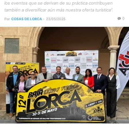
los eventos que se derivan de su práctica contribuyen
también a diversificar aún más nuestra oferta turística”.
0
Por
COSAS DE LORCA
-
23/05/2025