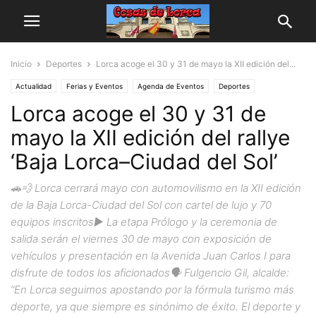
Inicio
Deportes
Lorca acoge el 30 y 31 de mayo la XII edición del...
Actualidad
Ferias y Eventos
Agenda de Eventos
Deportes
Lorca acoge el 30 y 31 de
mayo la XII edición del rallye
‘Baja Lorca–Ciudad del Sol’
🚗💨 Lorca cerrará mayo con automovilismo en la XII edición
de la Baja Lorca-Ciudad del Sol con cartel de lujo y 70
equipos inscritos▶️ La etapa Prólogo y la ceremonia de
salida serán el viernes 30 de mayo con exposición de
vehículos y presentación en la Avenida Juan Carlos I para
disfrute de todos los aficionados🗣 Fulgencio Gil, alcalde:
“En Lorca seguimos apostando por la fórmula turismo más
deporte, ya que siempre es sinónimo de éxito. El deporte y