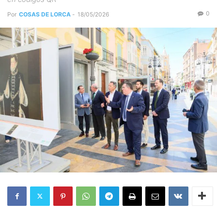
0
Por
COSAS DE LORCA
-
18/05/2026