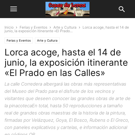
Inicio
Ferias y Eventos
Arte y Cultura
Lorca acoge, hasta el 14 de
junio, la exposición itinerante «El Prado...
Ferias y Eventos
Arte y Cultura
Lorca acoge, hasta el 14 de
junio, la exposición itinerante
«El Prado en las Calles»
La calle Corredera albergará las obras más representativas
del Museo del Prado para el disfrute de los vecinos y
visitantes que deseen conocer las grandes obras de arte de
la pinacotecaEn total, hasta 50 reproducciones a tamaño
real de grandes obras maestras de la historia de la pintura,
firmadas por Velázquez, Goya, El Bosco, Rubens o El Greco,
con paneles explicativos y cartelas, e información adicional
en códigos QR