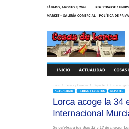
SÁBADO, AGOSTO 8, 2026
REGISTRARSE / UNIRS
MARKET – GALERÍA COMERCIAL
POLÍTICA DE PRIV
C
O
S
A
S
D
E
INICIO
ACTUALIDAD
COSAS 
L
O
R
Inicio
Ferias y Eventos
Deporte
Lorca acoge l
C
ACTUALIDAD
FERIAS Y EVENTOS
DEPORTE
A
Lorca acoge la 34 e
Internacional Murc
Se celebrará los días 12 y 13 de marzo. Lo