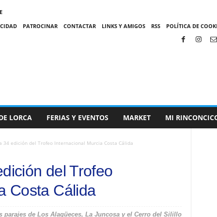
E
ACIDAD
PATROCINAR
CONTACTAR
LINKS Y AMIGOS
RSS
POLÍTICA DE COOKI
DE LORCA
FERIAS Y EVENTOS
MARKET
MI RINCONCIC
a 34 edición del Trofeo Internacional Murcia Costa Cálida
dición del Trofeo
ia Costa Cálida
s parajes de Los Alagüeces, La Juncosa y el Cerro del Silillo