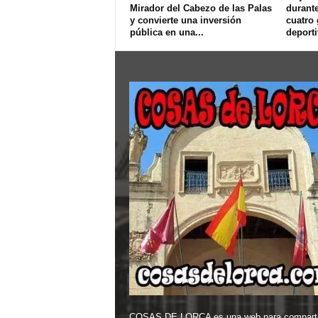
Mirador del Cabezo de las Palas
durant
y convierte una inversión
cuatro
pública en una...
deport
COSAS DE LORCA es una web para comparti