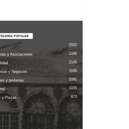
TEGORÍA POPULAR
2502
2186
nas y Asociaciones
2145
lidad
1195
sas y Negocios
1091
jes y pedanias
1030
nal
873
s y Plazas