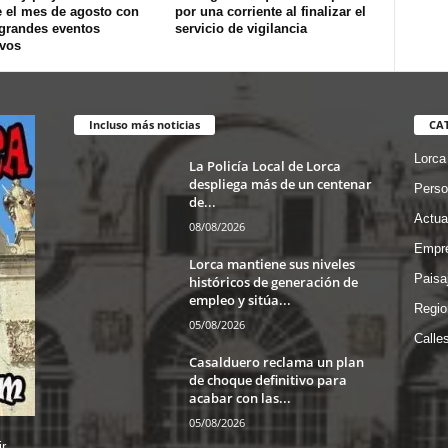
e el mes de agosto con
por una corriente al finalizar el
 grandes eventos
servicio de vigilancia
ivos
Incluso más noticias
CA
Lorca
La Policía Local de Lorca
despliega más de un centenar
Perso
de...
Actua
08/08/2026
Empre
Lorca mantiene sus niveles
Paisa
históricos de generación de
empleo y sitúa...
Regio
05/08/2026
Calle
Casalduero reclama un plan
de choque definitivo para
acabar con las...
05/08/2026
r