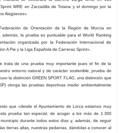
a Sprint WRE en Zarzadilla de Totana y el domingo por la
os Alagüeces».
Federación de Orientación de la Región de Murcia en
y, además, la prueba es puntuable para el World Ranking
entación organizada por la Federación Internacional de
ión A Pie y la Liga Española de Carreras Sprint».
e trata de una prueba muy importante pues el fin de la
uestro entorno natural y de carácter sostenible, prueba de
btuvo la distinción GREEN SPORT FLAG, una distinción que
SP) otorga las pruebas deportivas medio ambientalmente
iesto que «desde el Ayuntamiento de Lorca estamos muy
esta prueba tan especial, de acoger a los más de 1.300
o municipio durante todos estos días y, además, de seguir
as tierras altas, nuestras pedanías, dándolas a conocer al