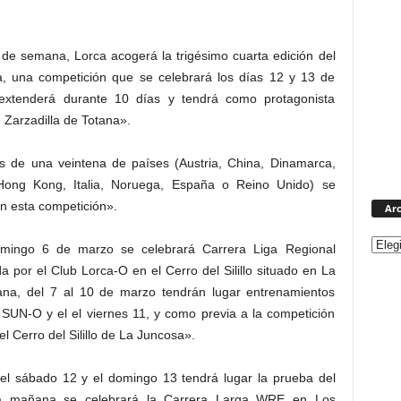
 de semana, Lorca acogerá la trigésimo cuarta edición del
da, una competición que se celebrará los días 12 y 13 de
xtenderá durante 10 días y tendrá como protagonista
 Zarzadilla de Totana».
s de una veintena de países (Austria, China, Dinamarca,
, Hong Kong, Italia, Noruega, España o Reino Unido) se
en esta competición».
Arc
domingo 6 de marzo se celebrará Carrera Liga Regional
 por el Club Lorca-O en el Cerro del Silillo situado en La
ana, del 7 al 10 de marzo tendrán lugar entrenamientos
 SUN-O y el el viernes 11, y como previa a la competición
l Cerro del Silillo de La Juncosa».
el sábado 12 y el domingo 13 tendrá lugar la prueba del
la mañana se celebrará la Carrera Larga WRE en Los