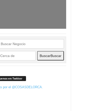
Buscar
Buscar
uenos en Twitter
ts por el @COSASDELORCA.