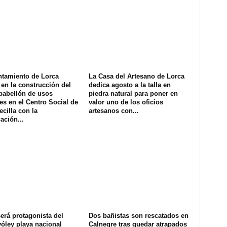
ntamiento de Lorca
La Casa del Artesano de Lorca
en la construcción del
dedica agosto a la talla en
pabellón de usos
piedra natural para poner en
es en el Centro Social de
valor uno de los oficios
ecilla con la
artesanos con...
ación...
erá protagonista del
Dos bañistas son rescatados en
óley playa nacional
Calnegre tras quedar atrapados