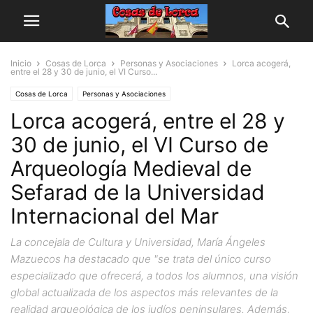
Inicio
Cosas de Lorca
Personas y Asociaciones
Lorca acogerá,
entre el 28 y 30 de junio, el VI Curso...
Cosas de Lorca
Personas y Asociaciones
Lorca acogerá, entre el 28 y
30 de junio, el VI Curso de
Arqueología Medieval de
Sefarad de la Universidad
Internacional del Mar
La concejala de Cultura y Universidad, María Ángeles
Mazuecos ha destacado que "se trata del único curso
especializado que ofrecerá, a todos los alumnos, una visión
global actualizada de los aspectos más relevantes de la
realidad arqueológica de los judíos peninsulares. Además,