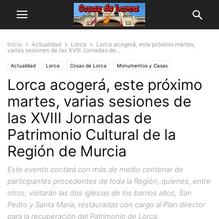
Inicio
Actualidad
Lorca
Lorca acogerá, este próximo martes,
varias sesiones de las XVIII Jornadas de...
Actualidad
Lorca
Cosas de Lorca
Monumentos y Casas
Lorca acogerá, este próximo
martes, varias sesiones de
las XVIII Jornadas de
Patrimonio Cultural de la
Región de Murcia
Este evento contará con más de medio centenar de
participantes procedentes de toda la Región, quienes, entre
otros, visitarán las dos iglesias de los barrios altos, San
Pedro y Santa María, restauradas con cargo al Plan director
para la recuperación del Patrimonio de Lorca.