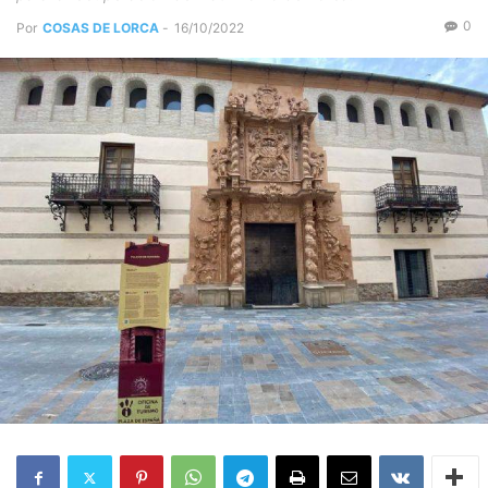
0
Por
COSAS DE LORCA
-
16/10/2022