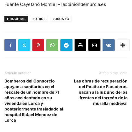
Fuente Cayetano Montiel – laopiniondemurcia.es
ETIQUETAS
FUTBOL
LORCA FC
Artículo anterior
Artículo siguiente
Bomberos del Consorcio
Las obras de recuperación
apoyan a sanitarios en el
del Pósito de Panaderos
rescate de un hombre de 71
sacan a la luz uno de los
años accidentado en su
frentes del torreón de la
vivienda en Lorca y
muralla medieval
posteriormente trasladado al
hospital Rafael Mendez de
Lorca