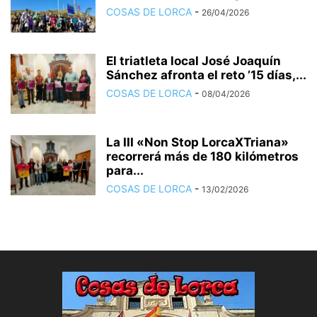
COSAS DE LORCA
-
26/04/2026
El triatleta local José Joaquín
Sánchez afronta el reto ’15 días,...
COSAS DE LORCA
-
08/04/2026
La III «Non Stop LorcaXTriana»
recorrerá más de 180 kilómetros
para...
COSAS DE LORCA
-
13/02/2026