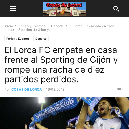
Inicio
Ferias y Eventos
Deporte
El Lorca FC empata en casa
frente al Sporting de Gijón y...
Ferias y Eventos
Deporte
El Lorca FC empata en casa
frente al Sporting de Gijón y
rompe una racha de diez
partidos perdidos.
0
Por
COSAS DE LORCA
-
19/02/2018