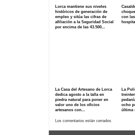
Lorca mantiene sus niveles
Casald
históricos de generación de
choque 
empleo y sitúa las cifras de
con las
afiliación a la Seguridad Social
hospit
por encima de las 43.500...
La Casa del Artesano de Lorca
La Poli
dedica agosto a la talla en
treinte
piedra natural para poner en
pedanía
valor uno de los oficios
ocho p
artesanos con...
última
Los comentarios están cerrados.