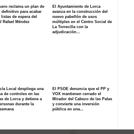
uero reclama un plan de
El Ayuntamiento de Lorca
definitivo para acabar
avanza en la construcción del
 listas de espera del
nuevo pabellón de usos
al Rafael Méndez
múltiples en el Centro Social de
La Torrecilla con la
adjudicación...
cía Local despliega una
El PSOE denuncia que el PP y
na de controles en las
VOX mantienen cerrado el
s de Lorca y detiene a
Mirador del Cabezo de las Palas
ersonas durante la
y convierte una inversión
 semana
pública en una...