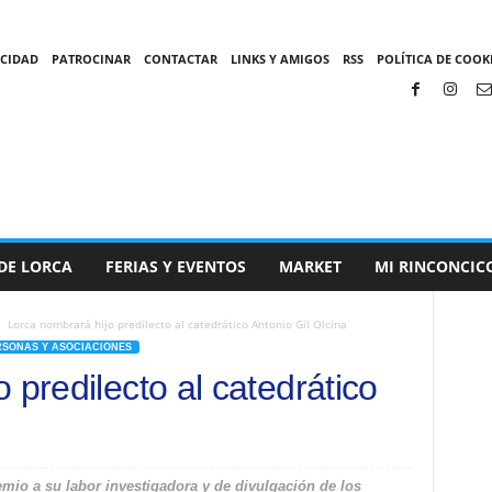
ACIDAD
PATROCINAR
CONTACTAR
LINKS Y AMIGOS
RSS
POLÍTICA DE COOKI
DE LORCA
FERIAS Y EVENTOS
MARKET
MI RINCONCIC
Lorca nombrará hijo predilecto al catedrático Antonio Gil Olcina
RSONAS Y ASOCIACIONES
 predilecto al catedrático
remio a su labor investigadora y de divulgación de los