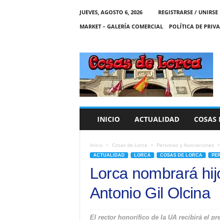
JUEVES, AGOSTO 6, 2026
REGISTRARSE / UNIRSE
MARKET – GALERÍA COMERCIAL
POLÍTICA DE PRIV
C
O
S
A
S
D
E
INICIO
ACTUALIDAD
COSAS 
L
O
R
Inicio
Cosas de Lorca
Personas y Asociaciones
C
ACTUALIDAD
LORCA
COSAS DE LORCA
PE
A
Lorca nombrará hijo
Antonio Gil Olcina
El rector honorífico de la UA recibirá el p