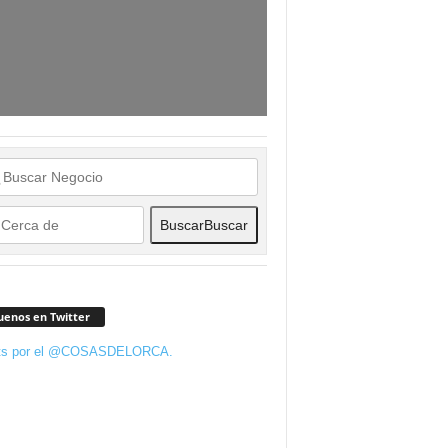
Buscar
Buscar
uenos en Twitter
ts por el @COSASDELORCA.