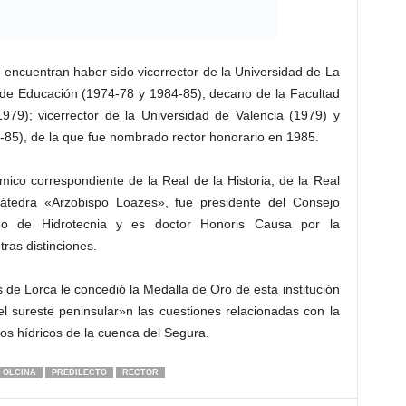
encuentran haber sido vicerrector de la Universidad de La
 de Educación (1974-78 y 1984-85); decano de la Facultad
1979); vicerrector de la Universidad de Valencia (1979) y
0-85), de la que fue nombrado rector honorario en 1985.
mico correspondiente de la Real de la Historia, de la Real
cátedra «Arzobispo Loazes», fue presidente del Consejo
ráneo de Hidrotecnia y es doctor Honoris Causa por la
ras distinciones.
e Lorca le concedió la Medalla de Oro de esta institución
l sureste peninsular»n las cuestiones relacionadas con la
rsos hídricos de la cuenca del Segura.
OLCINA
PREDILECTO
RECTOR