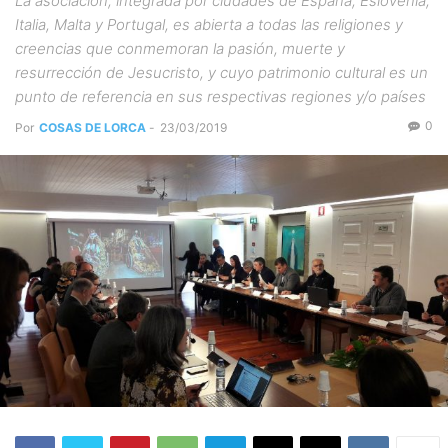
La asociación, integrada por ciudades de España, Eslovenia,
Italia, Malta y Portugal, es abierta a todas las religiones y
creencias que conmemoran la pasión, muerte y
resurrección de Jesucristo, y cuyo patrimonio cultural es un
punto de referencia en sus respectivas regiones y/o países
0
Por
COSAS DE LORCA
-
23/03/2019