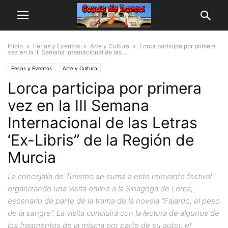
Inicio
Ferias y Eventos
Arte y Cultura
Lorca participa por primera
vez en la III Semana Internacional de las...
Ferias y Eventos
Arte y Cultura
Lorca participa por primera
vez en la III Semana
Internacional de las Letras
‘Ex-Libris” de la Región de
Murcia
La concejalía de Turismo se suma a este relevante festival
organizando una visita online a la Sinagoga de Lorca,
escenario de parte de la trama de la novela “Fajardo, el peso
de la sangre”. La visita concluirá con la lectura de algunos de
los fragmentos de la misma por parte de su autor, el