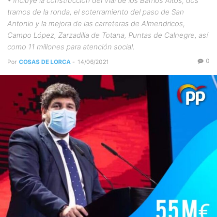
• Incluye la construcción del Vial de los Barrios Altos, dos
tramos de la ronda, el soterramiento del paso de San
Antonio y la mejora de las carreteras de Almendricos,
Campo López, Zarzadilla de Totana, Puntas de Calnegre, así
como 11 millones para atención social.
0
Por
COSAS DE LORCA
-
14/06/2021