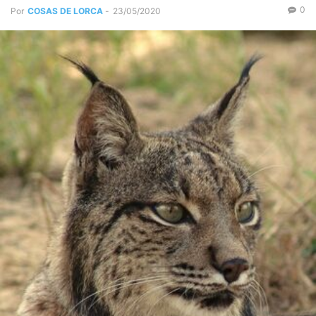
0
Por
COSAS DE LORCA
-
23/05/2020