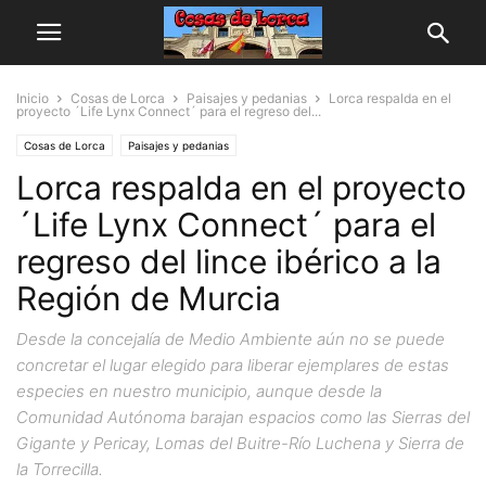
Inicio
Cosas de Lorca
Paisajes y pedanias
Lorca respalda en el
proyecto ´Life Lynx Connect´ para el regreso del...
Cosas de Lorca
Paisajes y pedanias
Lorca respalda en el proyecto
´Life Lynx Connect´ para el
regreso del lince ibérico a la
Región de Murcia
Desde la concejalía de Medio Ambiente aún no se puede
concretar el lugar elegido para liberar ejemplares de estas
especies en nuestro municipio, aunque desde la
Comunidad Autónoma barajan espacios como las Sierras del
Gigante y Pericay, Lomas del Buitre-Río Luchena y Sierra de
la Torrecilla.