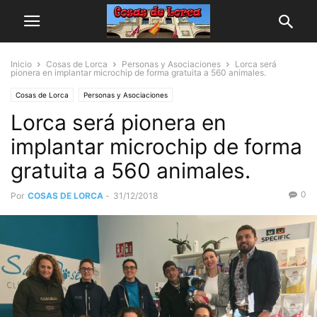
Inicio
Cosas de Lorca
Personas y Asociaciones
Lorca será
pionera en implantar microchip de forma gratuita a 560 animales.
Cosas de Lorca
Personas y Asociaciones
Lorca será pionera en
implantar microchip de forma
gratuita a 560 animales.
0
Por
COSAS DE LORCA
-
31/12/2018