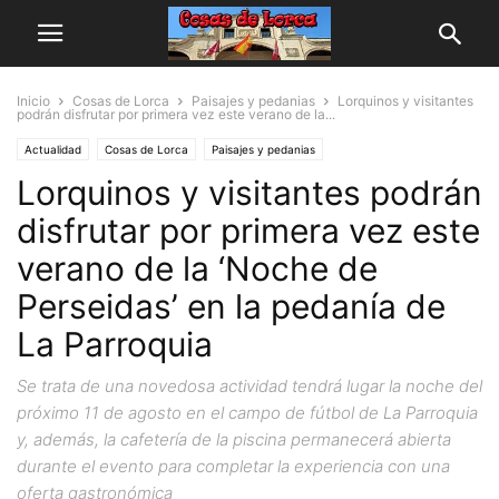
Inicio
Cosas de Lorca
Paisajes y pedanias
Lorquinos y visitantes
podrán disfrutar por primera vez este verano de la...
Actualidad
Cosas de Lorca
Paisajes y pedanias
Lorquinos y visitantes podrán
disfrutar por primera vez este
verano de la ‘Noche de
Perseidas’ en la pedanía de
La Parroquia
Se trata de una novedosa actividad tendrá lugar la noche del
próximo 11 de agosto en el campo de fútbol de La Parroquia
y, además, la cafetería de la piscina permanecerá abierta
durante el evento para completar la experiencia con una
oferta gastronómica