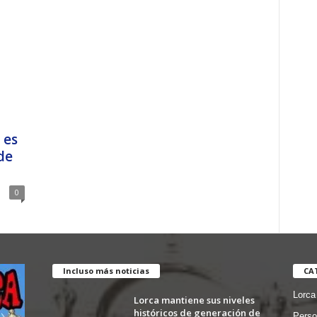
 es
de
0
Incluso más noticias
CA
Lorca
Lorca mantiene sus niveles
históricos de generación de
Perso