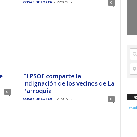
COSAS DE LORCA
-
22/07/2025
0
e
El PSOE comparte la
indignación de los vecinos de La
Parroquia
0
Sí
COSAS DE LORCA
-
21/01/2024
0
Twee