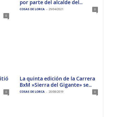
por parte del alcalde del...
COSAS DE LORCA
-
29/04/2021
0
0
itió
La quinta edición de la Carrera
BxM »Sierra del Gigante» se...
COSAS DE LORCA
-
20/08/2019
0
0