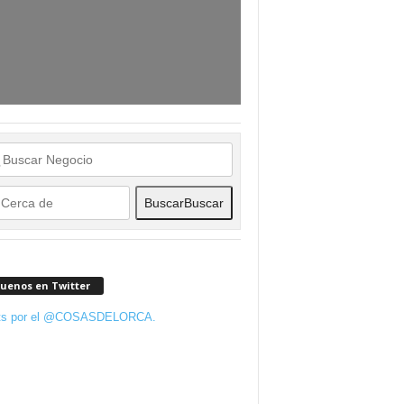
Buscar
Buscar
guenos en Twitter
ts por el @COSASDELORCA.