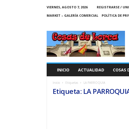
VIERNES, AGOSTO 7, 2026
REGISTRARSE / UN
MARKET – GALERÍA COMERCIAL
POLÍTICA DE PR
C
O
S
A
S
D
E
INICIO
ACTUALIDAD
COSAS 
L
O
Inicio
Etiquetas
LA PARROQUIA
R
Etiqueta: LA PARROQUI
C
A