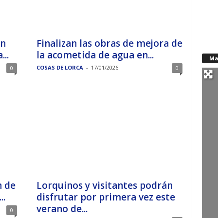
en
Finalizan las obras de mejora de
..
la acometida de agua en...
Ma
COSAS DE LORCA
-
17/01/2026
0
0
n de
Lorquinos y visitantes podrán
..
disfrutar por primera vez este
verano de...
0