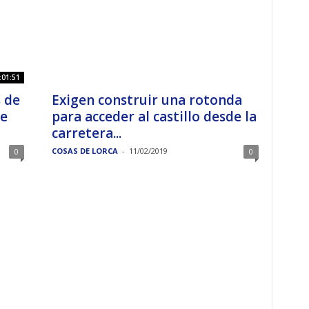
:01:51
s de
Exigen construir una rotonda
e
para acceder al castillo desde la
carretera...
COSAS DE LORCA
-
11/02/2019
0
0