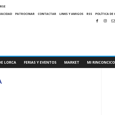
IRSE
IVACIDAD
PATROCINAR
CONTACTAR
LINKS Y AMIGOS
RSS
POLÍTICA DE 
DE LORCA
FERIAS Y EVENTOS
MARKET
MI RINCONCICO
A