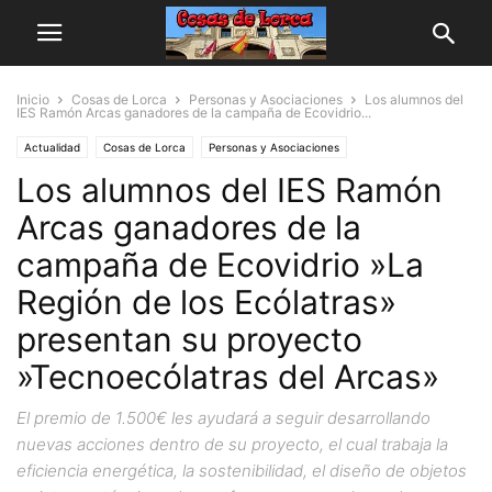
Inicio
Cosas de Lorca
Personas y Asociaciones
Los alumnos del
IES Ramón Arcas ganadores de la campaña de Ecovidrio...
Actualidad
Cosas de Lorca
Personas y Asociaciones
Los alumnos del IES Ramón
Arcas ganadores de la
campaña de Ecovidrio »La
Región de los Ecólatras»
presentan su proyecto
»Tecnoecólatras del Arcas»
El premio de 1.500€ les ayudará a seguir desarrollando
nuevas acciones dentro de su proyecto, el cual trabaja la
eficiencia energética, la sostenibilidad, el diseño de objetos