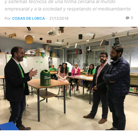
y sistemas técnicos de una forma cercana al mundo
empresarial y a la sociedad y respetando el medioambiente
0
Por
COSAS DE LORCA
-
21/12/2018