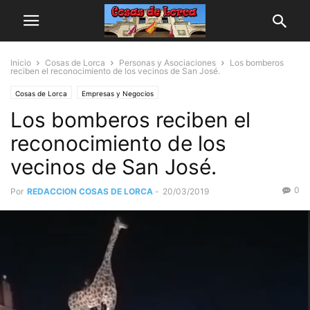
Inicio
Cosas de Lorca
Personas y Asociaciones
Los bomberos
reciben el reconocimiento de los vecinos de San José.
Cosas de Lorca
Empresas y Negocios
Los bomberos reciben el
reconocimiento de los
vecinos de San José.
0
Por
REDACCION COSAS DE LORCA
-
20/03/2019