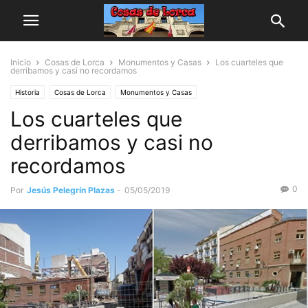
Inicio
Cosas de Lorca
Monumentos y Casas
Los cuarteles que
derribamos y casi no recordamos
Historia
Cosas de Lorca
Monumentos y Casas
Los cuarteles que
derribamos y casi no
recordamos
0
Por
Jesús Pelegrín Plazas
-
05/05/2019