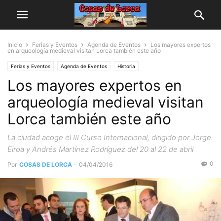
Inicio
Ferias y Eventos
Agenda de Eventos
Los mayores expertos
en arqueología medieval visitan Lorca también este año
Ferias y Eventos
Agenda de Eventos
Historia
Los mayores expertos en
arqueología medieval visitan
Lorca también este año
La ciudad acoge el III Curso Internacional, dirigido por Jorge
Eiroa y Andrés Martínez Rodríguez del 20 al 22 de abril
0
Por
COSAS DE LORCA
-
04/04/2016