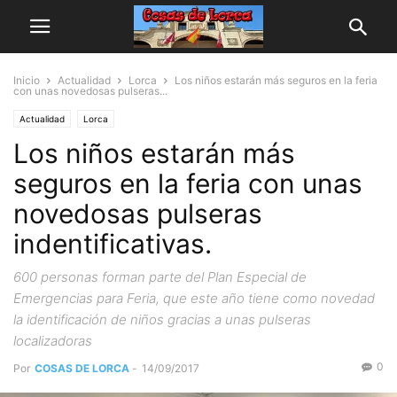
Inicio
Actualidad
Lorca
Los niños estarán más seguros en la feria
con unas novedosas pulseras...
Actualidad
Lorca
Los niños estarán más
seguros en la feria con unas
novedosas pulseras
indentificativas.
600 personas forman parte del Plan Especial de
Emergencias para Feria, que este año tiene como novedad
la identificación de niños gracias a unas pulseras
localizadoras
0
Por
COSAS DE LORCA
-
14/09/2017