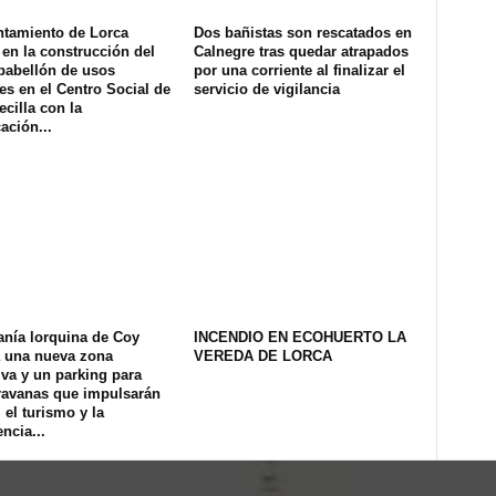
ntamiento de Lorca
Dos bañistas son rescatados en
en la construcción del
Calnegre tras quedar atrapados
pabellón de usos
por una corriente al finalizar el
es en el Centro Social de
servicio de vigilancia
ecilla con la
ación...
anía lorquina de Coy
INCENDIO EN ECOHUERTO LA
a una nueva zona
VEREDA DE LORCA
iva y un parking para
ravanas que impulsarán
, el turismo y la
ncia...