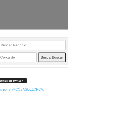
Buscar
Buscar
uenos en Twitter
ts por el @COSASDELORCA.