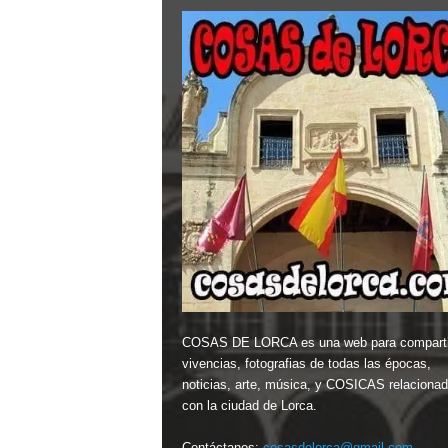
COSAS DE LORCA es una web para comparti
vivencias, fotografias de todas las épocas,
noticias, arte, música, y COSICAS relaciona
con la ciudad de Lorca.
Contáctanos:
cosasdelorca@gmail.com