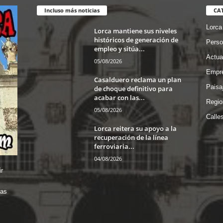
Incluso más noticias
CA
Lorca
Lorca mantiene sus niveles
históricos de generación de
Perso
empleo y sitúa...
Actua
05/08/2026
Empre
Casalduero reclama un plan
Paisa
de choque definitivo para
acabar con las...
Regio
05/08/2026
Calle
Lorca reitera su apoyo a la
recuperación de la línea
ferroviaria...
04/08/2026
r
das