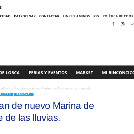
E
ACIDAD
PATROCINAR
CONTACTAR
LINKS Y AMIGOS
RSS
POLÍTICA DE COOKI
DE LORCA
FERIAS Y EVENTOS
MARKET
MI RINCONCIC
 plásticos inundan de nuevo Marina de Cope por el arrastre de...
ALIDAD
REGIONAL
dan de nuevo Marina de
 de las lluvias.