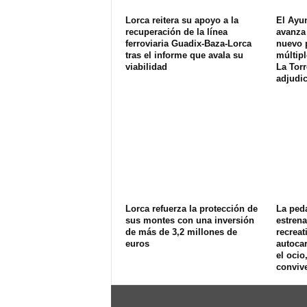
Lorca reitera su apoyo a la
El Ayu
recuperación de la línea
avanza 
ferroviaria Guadix-Baza-Lorca
nuevo 
tras el informe que avala su
múltipl
viabilidad
La Torr
adjudic
Lorca refuerza la protección de
La ped
sus montes con una inversión
estren
de más de 3,2 millones de
recreat
euros
autoca
el ocio
convive