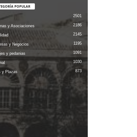
TEGORÍA POPULAR
2501
2186
nas y Asociaciones
2145
lidad
1195
sas y Negocios
1091
jes y pedanias
1030
nal
873
s y Plazas