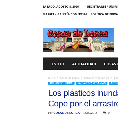
SÁBADO, AGOSTO 8, 2026
REGISTRARSE / UNIRS
MARKET – GALERÍA COMERCIAL
POLÍTICA DE PRIV
C
O
S
A
S
D
E
INICIO
ACTUALIDAD
COSAS 
L
O
R
Inicio
Cosas de Lorca
Paisajes y pedanias
Los
C
COSAS DE LORCA
PAISAJES Y PEDANIAS
ACTU
A
Los plásticos inun
Cope por el arrastre
Por
COSAS DE LORCA
-
18/09/2018
0