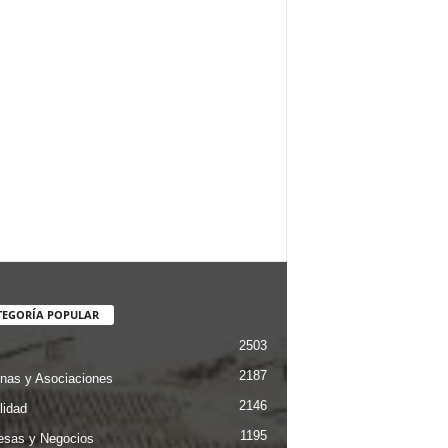
TEGORÍA POPULAR
2503
2187
nas y Asociaciones
2146
lidad
1195
sas y Negocios