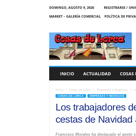
DOMINGO, AGOSTO 9, 2026
REGISTRARSE / UNI
MARKET – GALERÍA COMERCIAL
POLÍTICA DE PRIV
C
O
S
A
S
D
E
INICIO
ACTUALIDAD
COSAS 
L
O
R
Inicio
Cosas de Lorca
Empresas y Negocios
L
C
COSAS DE LORCA
EMPRESAS Y NEGOCIOS
A
Los trabajadores 
cestas de Navidad
Francisco Morales ha destacado el gesto s