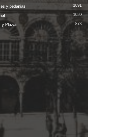
1091
jes y pedanias
1030
nal
873
s y Plazas