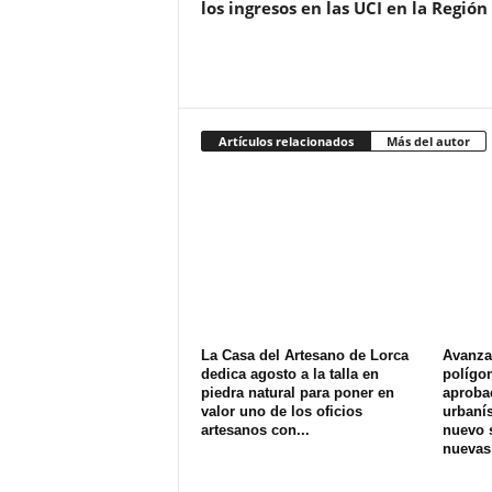
los ingresos en las UCI en la Región
Artículos relacionados
Más del autor
La Casa del Artesano de Lorca
Avanza 
dedica agosto a la talla en
polígon
piedra natural para poner en
aprobac
valor uno de los oficios
urbanís
artesanos con...
nuevo s
nuevas