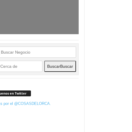
Buscar
Buscar
uenos en Twitter
ts por el @COSASDELORCA.