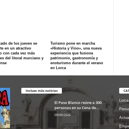
ado de los jueves se
Turismo pone en marcha
te en un atractivo
«Historia y Vino», una nueva
co con cada vez más
experiencia que fusiona
tes del litoral murciano y
patrimonio, gastronomía y
ense
enoturismo durante el verano
en Lorca
Incluso más noticias
CA
Lorca
El Paso Blanco reúne a 300
personas en su Cena de...
Perso
09/08/2026
Actua
Empre