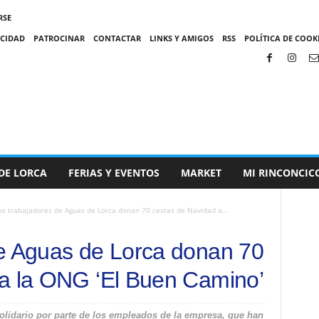
RSE
ACIDAD
PATROCINAR
CONTACTAR
LINKS Y AMIGOS
RSS
POLÍTICA DE COOKI
DE LORCA
FERIAS Y EVENTOS
MARKET
MI RINCONCIC
os trabajadores de Aguas de Lorca donan 70 cestas de Navidad a...
de Aguas de Lorca donan 70
 a la ONG ‘El Buen Camino’
olidario por parte de los empleados de la empresa, que han