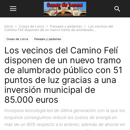
Inicio
Cosas de Lorca
Paisajes y pedanias
Los vecinos del
Camino Felí disponen de un nuevo tramo de alumbrado...
Cosas de Lorca
Paisajes y pedanias
Los vecinos del Camino Felí
disponen de un nuevo tramo
de alumbrado público con 51
puntos de luz gracias a una
inversión municipal de
85.000 euros
Incorpora tecnología led de última generación con la que los
lorquinos conseguimos reducir los costos de energía en
más de un 80% respecto a lo anterior, además de ahorrar en