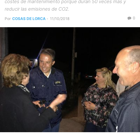
costes de mantenimiento porque duran 50 veces más y
reducir las emisiones de CO2.
0
Por
COSAS DE LORCA
-
11/10/2018