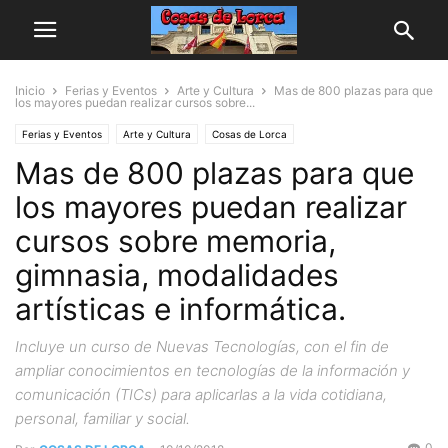
Inicio
Ferias y Eventos
Arte y Cultura
Mas de 800 plazas para que
los mayores puedan realizar cursos sobre...
Ferias y Eventos
Arte y Cultura
Cosas de Lorca
Mas de 800 plazas para que
Personas y Asociaciones
los mayores puedan realizar
cursos sobre memoria,
gimnasia, modalidades
artísticas e informática.
Incluye un curso de Nuevas Tecnologías, con el fin de
ampliar conocimientos en tecnologías de la información y
comunicación (TICs) para aplicarlas a la vida cotidiana,
personal, familiar y social.
0