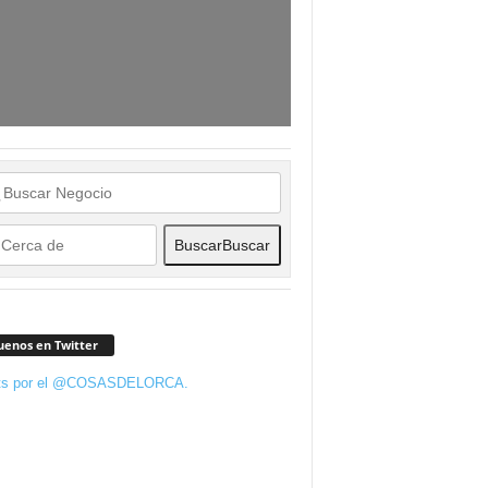
Buscar
Buscar
uenos en Twitter
ts por el @COSASDELORCA.