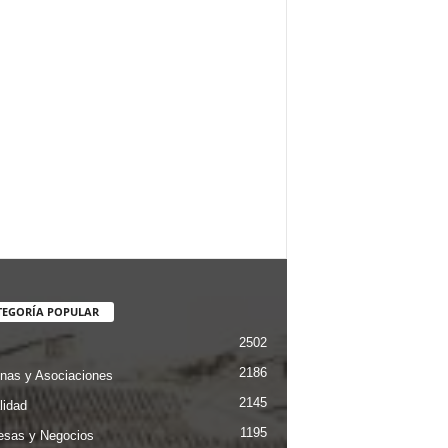
TEGORÍA POPULAR
2502
2186
nas y Asociaciones
2145
lidad
1195
sas y Negocios