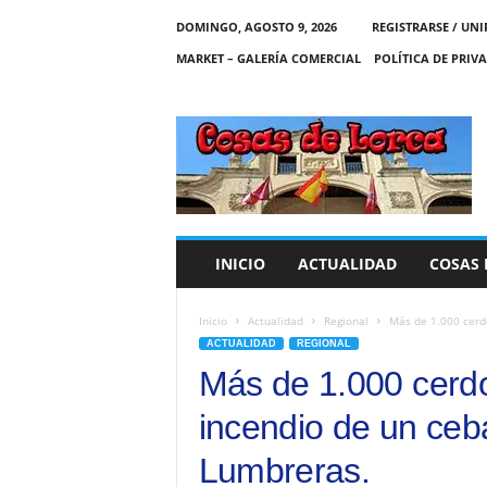
DOMINGO, AGOSTO 9, 2026
REGISTRARSE / UNI
MARKET – GALERÍA COMERCIAL
POLÍTICA DE PRIV
C
O
S
A
S
D
E
INICIO
ACTUALIDAD
COSAS 
L
O
R
Inicio
Actualidad
Regional
Más de 1.000 cerd
C
ACTUALIDAD
REGIONAL
A
Más de 1.000 cerdo
incendio de un ceb
Lumbreras.