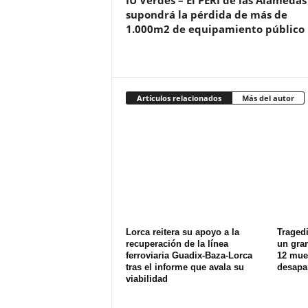
IU Verdes – El PERI de las Alamedas
supondrá la pérdida de más de
1.000m2 de equipamiento público
Artículos relacionados
Más del autor
Lorca reitera su apoyo a la
Tragedi
recuperación de la línea
un gran
ferroviaria Guadix-Baza-Lorca
12 muer
tras el informe que avala su
desapa
viabilidad