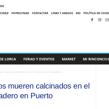
RSE
ACIDAD
PATROCINAR
CONTACTAR
LINKS Y AMIGOS
RSS
POLÍTICA DE COOKI
DE LORCA
FERIAS Y EVENTOS
MARKET
MI RINCONCIC
os mueren calcinados en el incendio de un cebadero...
s mueren calcinados en el
adero en Puerto