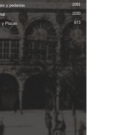
1091
jes y pedanias
1030
nal
873
s y Plazas