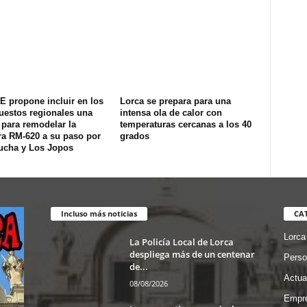
E propone incluir en los
Lorca se prepara para una
uestos regionales una
intensa ola de calor con
 para remodelar la
temperaturas cercanas a los 40
ra RM-620 a su paso por
grados
ucha y Los Jopos
Incluso más noticias
CA
Lorca
La Policía Local de Lorca
despliega más de un centenar
Perso
de...
Actua
08/08/2026
Empre