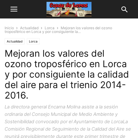
Inicio
Actualidad
Lorca
Mejoran los valores del ozono
troposférico en Lorca y por consiguiente la...
Actualidad
Lorca
Mejoran los valores del
ozono troposférico en Lorca
y por consiguiente la calidad
del aire para el trienio 2014-
2016.
La directora general Encarna Molina asiste a la sesión
ordinaria del Consejo Municipal de Medio Ambiente y
Sostenibilidad convocado por el Ayuntamiento de LorcaLa
Comisión Regional de Seguimiento de la Calidad del Aire se
reunirá previsiblemente durante este primer trimestre de