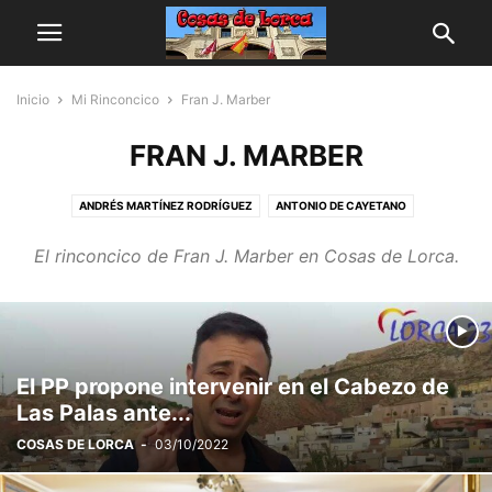
Inicio
Mi Rinconcico
Fran J. Marber
FRAN J. MARBER
ANDRÉS MARTÍNEZ RODRÍGUEZ
ANTONIO DE CAYETANO
ANTONIO VALERO DE TORRES
FRAN J. MARBER
FRANCISCO J. MOTOS
El rinconcico de Fran J. Marber en Cosas de Lorca.
JESÚS PELEGRÍN
JOSÉ FERNÁNDEZ RUFETE REVERTE
JOSÉ MUNUERA LIDÓN
MANUEL MORALES
MARGA SÁNCHEZ
MARÍA QUIÑONERO
El PP propone intervenir en el Cabezo de
Las Palas ante...
COSAS DE LORCA
-
03/10/2022