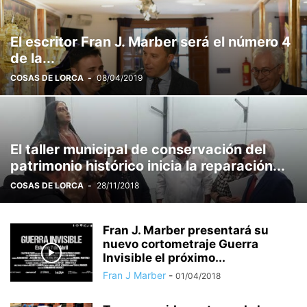
El escritor Fran J. Marber será el número 4
de la...
COSAS DE LORCA
-
08/04/2019
El taller municipal de conservación del
patrimonio histórico inicia la reparación...
COSAS DE LORCA
-
28/11/2018
Fran J. Marber presentará su
nuevo cortometraje Guerra
Invisible el próximo...
Fran J Marber
-
01/04/2018