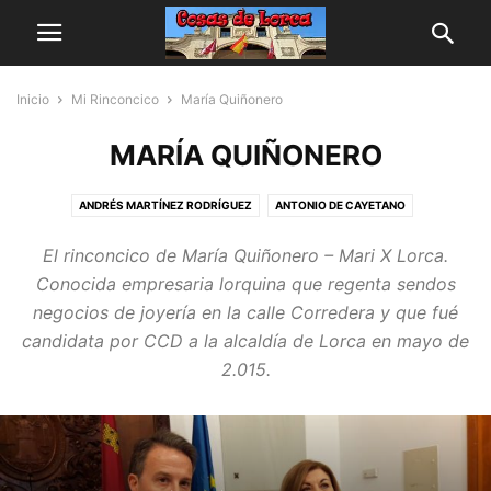
Inicio
Mi Rinconcico
María Quiñonero
MARÍA QUIÑONERO
ANDRÉS MARTÍNEZ RODRÍGUEZ
ANTONIO DE CAYETANO
ANTONIO VALERO DE TORRES
FRAN J. MARBER
FRANCISCO J. MOTOS
El rinconcico de María Quiñonero – Mari X Lorca.
JESÚS PELEGRÍN
JOSÉ FERNÁNDEZ RUFETE REVERTE
Conocida empresaria lorquina que regenta sendos
JOSÉ MUNUERA LIDÓN
MANUEL MORALES
MARGA SÁNCHEZ
negocios de joyería en la calle Corredera y que fué
MARÍA QUIÑONERO
candidata por CCD a la alcaldía de Lorca en mayo de
2.015.