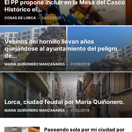
El PP propone incluir en la Mesa del Casco
Histórico el...
COSAS DE LORCA
-
24/02/2020
Vecinos del hornillo llevan años
quejándose al ayuntamiento del peligro
de...
MARIA QUIÑONERO MANZANARES
-
01/09/2018
Lorca, ciudad feudal por María Quiñonero.
MARIA QUIÑONERO MANZANARES
-
11/03/2018
Paseando sola por mi ciudad por