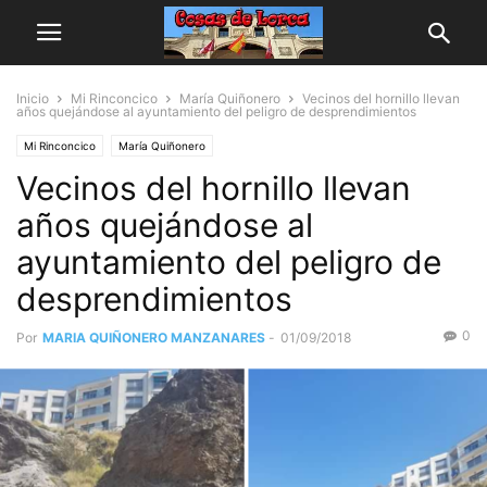
Inicio
Mi Rinconcico
María Quiñonero
Vecinos del hornillo llevan
años quejándose al ayuntamiento del peligro de desprendimientos
Mi Rinconcico
María Quiñonero
Vecinos del hornillo llevan
años quejándose al
ayuntamiento del peligro de
desprendimientos
0
Por
MARIA QUIÑONERO MANZANARES
-
01/09/2018