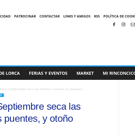
ACIDAD
PATROCINAR
CONTACTAR
LINKS Y AMIGOS
RSS
POLÍTICA DE COOKI
DE LORCA
FERIAS Y EVENTOS
MARKET
MI RINCONCIC
ora y Septiembre seca las fuentes o arrasa los puentes,...
O
Septiembre seca las
s puentes, y otoño