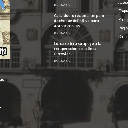
Actua
05/08/2026
Empre
Casalduero reclama un plan
Paisa
de choque definitivo para
acabar con las...
Regio
05/08/2026
Calle
Lorca reitera su apoyo a la
recuperación de la línea
ferroviaria...
04/08/2026
r
das