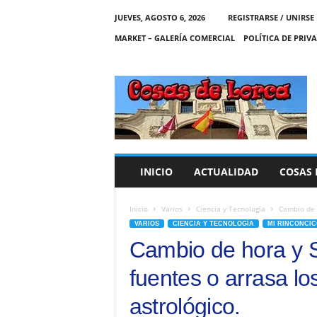
JUEVES, AGOSTO 6, 2026
REGISTRARSE / UNIRSE
MARKET – GALERÍA COMERCIAL
POLÍTICA DE PRIV
C
O
S
A
S
D
E
INICIO
ACTUALIDAD
COSAS 
L
O
R
Inicio
Varios
Ciencia y Tecnología
Cambio de h
C
VARIOS
CIENCIA Y TECNOLOGÍA
MI RINCONCIC
A
Cambio de hora y 
fuentes o arrasa lo
astrológico.