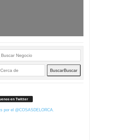
Buscar
Buscar
uenos en Twitter
ts por el @COSASDELORCA.