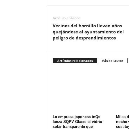
Artículo anterior
Vecinos del hornillo llevan años
quejándose al ayuntamiento del
peligro de desprendimientos
Artículos relacionados
Más del autor
La empresa japonesa inQs
Miles d
lanza SQPV Glass: el vidrio
noche v
solar transparente que
sustitu