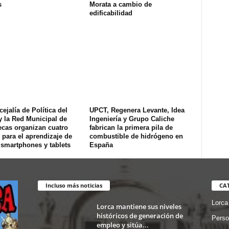
s
Morata a cambio de
edificabilidad
ejalía de Política del
UPCT, Regenera Levante, Idea
y la Red Municipal de
Ingeniería y Grupo Caliche
ecas organizan cuatro
fabrican la primera pila de
s para el aprendizaje de
combustible de hidrógeno en
 smartphones y tablets
España
Incluso más noticias
CA
Lorca
Lorca mantiene sus niveles
históricos de generación de
Perso
empleo y sitúa...