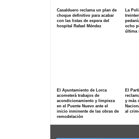
Casalduero reclama un plan de
La Poli
choque definitivo para acabar
treinte
con las listas de espera del
pedanía
hospital Rafael Méndez
ocho p
última
El Ayuntamiento de Lorca
El Part
acometerá trabajos de
reclam
acondicionamiento y limpieza
y más 
en el Puente Nuevo ante el
Naciona
inicio inminente de las obras de
al crim
remodelación