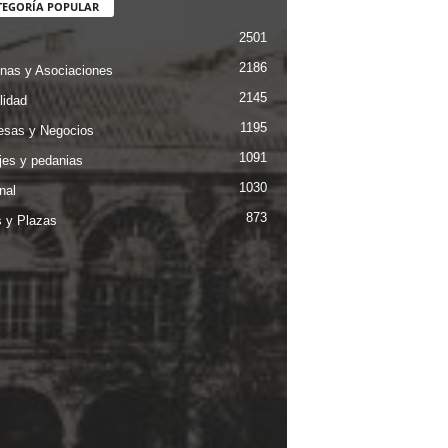
TEGORÍA POPULAR
2501
2186
nas y Asociaciones
2145
lidad
1195
sas y Negocios
1091
jes y pedanias
1030
nal
873
s y Plazas