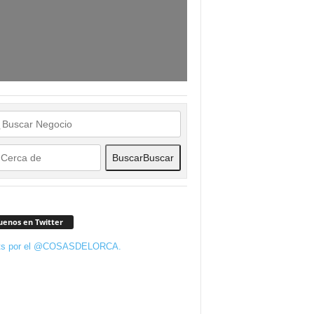
Buscar
Buscar
uenos en Twitter
ts por el @COSASDELORCA.