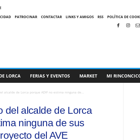
E
ACIDAD
PATROCINAR
CONTACTAR
LINKS Y AMIGOS
RSS
POLÍTICA DE COOKI
DE LORCA
FERIAS Y EVENTOS
MARKET
MI RINCONCIC
l alcalde de Lorca porque ADIF no estima ninguna de...
del alcalde de Lorca
tima ninguna de sus
proyecto del AVE