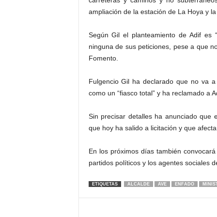
carreteras y caminos y no subterráne
ampliación de la estación de La Hoya y l
Según Gil el planteamiento de Adif es 
ninguna de sus peticiones, pese a que n
Fomento.
Fulgencio Gil ha declarado que no va a
como un “fiasco total” y ha reclamado a A
Sin precisar detalles ha anunciado que 
que hoy ha salido a licitación y que afec
En los próximos días también convocará a
partidos políticos y los agentes sociales d
ETIQUETAS
ALCALDE
AVE
ENFADO
MINIS