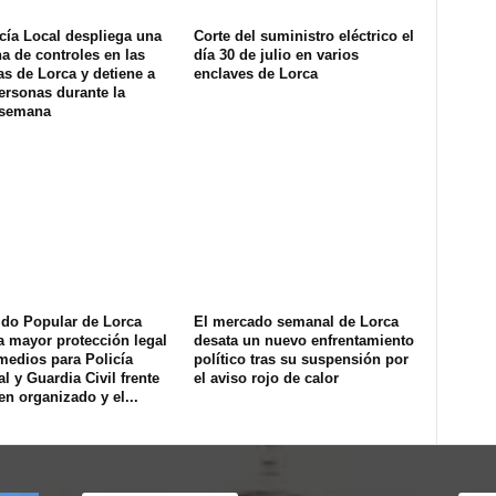
cía Local despliega una
Corte del suministro eléctrico el
na de controles en las
día 30 de julio en varios
s de Lorca y detiene a
enclaves de Lorca
ersonas durante la
 semana
ido Popular de Lorca
El mercado semanal de Lorca
a mayor protección legal
desata un nuevo enfrentamiento
medios para Policía
político tras su suspensión por
l y Guardia Civil frente
el aviso rojo de calor
en organizado y el...