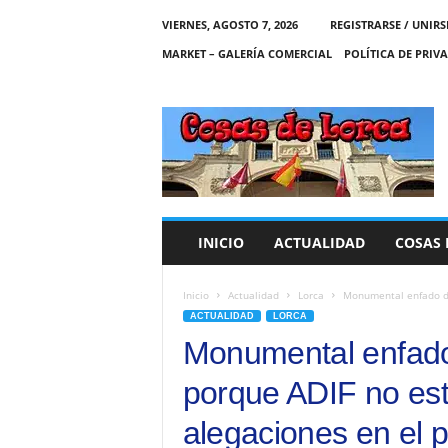
VIERNES, AGOSTO 7, 2026
REGISTRARSE / UNIRS
MARKET – GALERÍA COMERCIAL
POLÍTICA DE PRIV
C
O
S
A
S
D
E
INICIO
ACTUALIDAD
COSAS 
L
O
R
Inicio
Actualidad
Lorca
Monumental enfado de
C
ACTUALIDAD
LORCA
A
Monumental enfado 
porque ADIF no es
alegaciones en el 