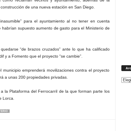
os como reclaman vecinos y ayuntamiento, además de la
a construcción de una nueva estación en San Diego.
“inasumible” para el ayuntamiento al no tener en cuenta
o habrían supuesto aumento de gasto para el Ministerio de
 quedarse “de brazos cruzados” ante lo que ha calificado
dif y a Fomento que el proyecto “se cambie”.
Arc
el municipio emprenderá movilizaciones contra el proyecto
tará a unas 200 propiedades privadas.
 la Plataforma del Ferrocarril de la que forman parte los
e Lorca.
TERIO