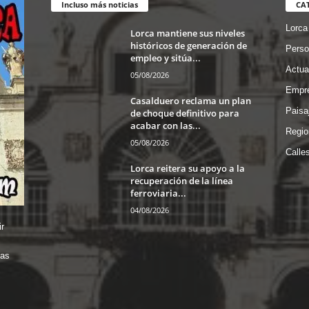
Incluso más noticias
CA
Lorca
Lorca mantiene sus niveles
históricos de generación de
Perso
empleo y sitúa...
Actua
05/08/2026
Empre
Casalduero reclama un plan
Paisa
de choque definitivo para
acabar con las...
Regio
05/08/2026
Calle
Lorca reitera su apoyo a la
recuperación de la línea
ferroviaria...
04/08/2026
r
das