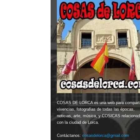
COSAS DE LORCA es una web para comparti
vivencias, fotografias de todas las épocas,
noticias, arte, música, y COSICAS relaciona
con la ciudad de Lorca.
Contáctanos:
cosasdelorca@gmail.com