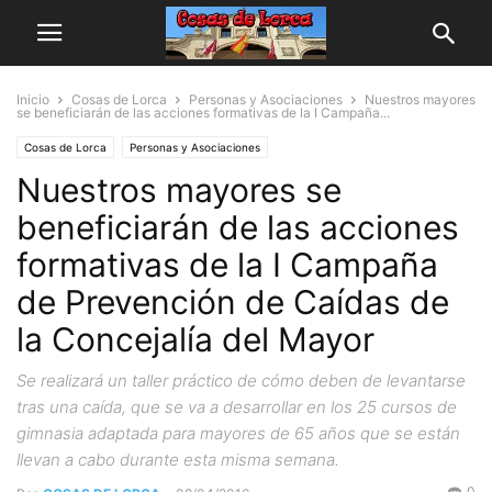
Inicio
Cosas de Lorca
Personas y Asociaciones
Nuestros mayores
se beneficiarán de las acciones formativas de la I Campaña...
Cosas de Lorca
Personas y Asociaciones
Nuestros mayores se
beneficiarán de las acciones
formativas de la I Campaña
de Prevención de Caídas de
la Concejalía del Mayor
Se realizará un taller práctico de cómo deben de levantarse
tras una caída, que se va a desarrollar en los 25 cursos de
gimnasia adaptada para mayores de 65 años que se están
llevan a cabo durante esta misma semana.
0