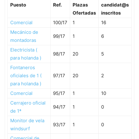
Puesto
Ref.
Plazas
candidat@s
Ofertadas
inscritos
Comercial
100/17
1
16
Mecánico de
99/17
1
6
montadoras
Electricista (
98/17
20
5
para holanda )
Fontaneros
oficiales de 1 (
97/17
20
2
para holanda )
Comercial
95/17
1
10
Cerrajero oficial
94/17
1
0
de 1ª
Monitor de vela
93/17
1
0
windsurf
Comercial de