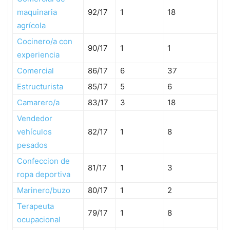
maquinaria
92/17
1
18
agrícola
Cocinero/a con
90/17
1
1
experiencia
Comercial
86/17
6
37
Estructurista
85/17
5
6
Camarero/a
83/17
3
18
Vendedor
vehículos
82/17
1
8
pesados
Confeccion de
81/17
1
3
ropa deportiva
Marinero/buzo
80/17
1
2
Terapeuta
79/17
1
8
ocupacional