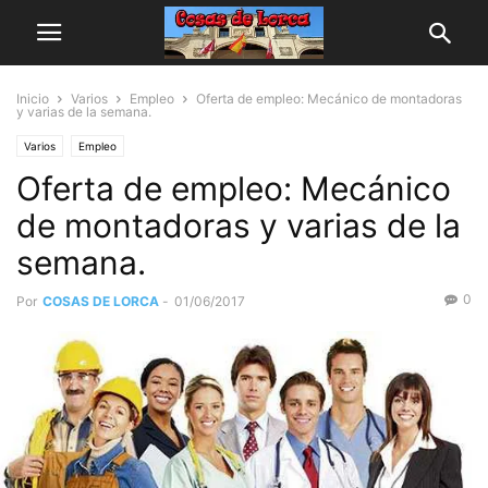
Inicio
Varios
Empleo
Oferta de empleo: Mecánico de montadoras
y varias de la semana.
Varios
Empleo
Oferta de empleo: Mecánico
de montadoras y varias de la
semana.
0
Por
COSAS DE LORCA
-
01/06/2017