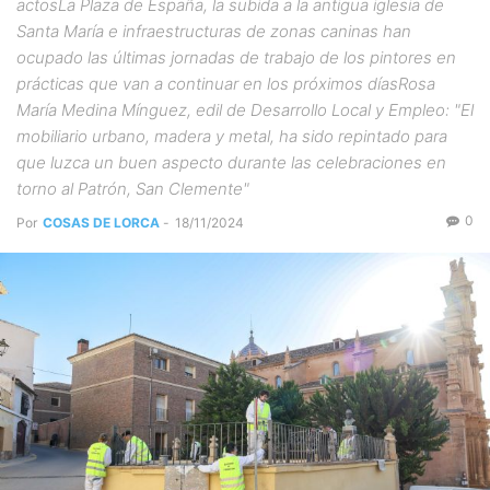
actosLa Plaza de España, la subida a la antigua iglesia de
Santa María e infraestructuras de zonas caninas han
ocupado las últimas jornadas de trabajo de los pintores en
prácticas que van a continuar en los próximos díasRosa
María Medina Mínguez, edil de Desarrollo Local y Empleo: "El
mobiliario urbano, madera y metal, ha sido repintado para
que luzca un buen aspecto durante las celebraciones en
torno al Patrón, San Clemente"
0
Por
COSAS DE LORCA
-
18/11/2024