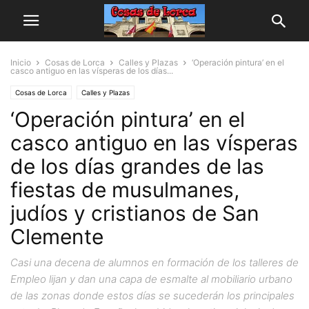
Inicio
Cosas de Lorca
Calles y Plazas
‘Operación pintura’ en el
casco antiguo en las vísperas de los días...
Cosas de Lorca
Calles y Plazas
‘Operación pintura’ en el
casco antiguo en las vísperas
de los días grandes de las
fiestas de musulmanes,
judíos y cristianos de San
Clemente
Casi una decena de alumnos en formación de los talleres de
Empleo lijan y dan una capa de esmalte al mobiliario urbano
de las zonas donde estos días se sucederán los principales