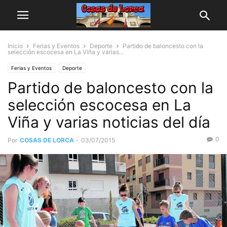
Inicio
Ferias y Eventos
Deporte
Partido de baloncesto con la
selección escocesa en La Viña y varias...
Ferias y Eventos
Deporte
Partido de baloncesto con la
selección escocesa en La
Viña y varias noticias del día
0
Por
COSAS DE LORCA
-
03/07/2015