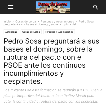
Inicio
Cosas de Lorca
Personas y Asociaciones
Pedro Sosa
preguntará a sus bases el domingo, sobre la ruptura del...
Actualidad
Cosas de Lorca
Personas y Asociaciones
Pedro Sosa preguntará a sus
bases el domingo, sobre la
ruptura del pacto con el
PSOE ante los continuos
incumplimientos y
desplantes.
Los militantes de esta formación se reunirán a las 11.30 en la
pista polideportiva del instituto José Ibáñez Martín para
votar la continuidad o ruptura del pacto con los socialistas