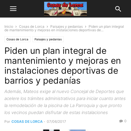
Inicio
Cosas de Lorca
Paisajes y pedanias
Piden un plan integral
de mantenimiento y mejoras en instalaciones deportivas de...
Cosas de Lorca
Paisajes y pedanias
Piden un plan integral de
mantenimiento y mejoras en
instalaciones deportivas de
barrios y pedanías
Además, Mateos exige al nuevo Concejal de Deportes que
acelere los trámites administrativos para iniciar cuanto antes
la remodelación de la piscina de La Parroquia y que pronto
los vecinos puedan disfrutar de estas instalaciones
0
Por
COSAS DE LORCA
-
07/06/2017