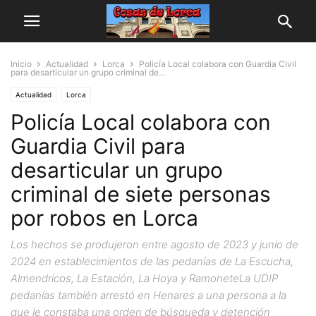
Inicio
Actualidad
Lorca
Policía Local colabora con Guardia Civil
para desarticular un grupo criminal de...
Actualidad
Lorca
Policía Local colabora con
Guardia Civil para
desarticular un grupo
criminal de siete personas
por robos en Lorca
Los hechos se produjeron entre agosto de 2023 y junio de
2024 en establecimientos de las pedanías de La Escucha,
Almendricos, La Estación, La Hoya y RamoneteLa UDIP
pedanías también arrestó en Henares a una persona a la
que le constaba una orden de búsqueda y detención