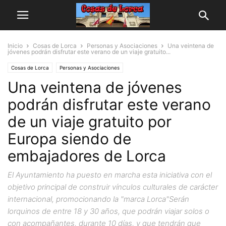
Inicio
Cosas de Lorca
Personas y Asociaciones
Una veintena de
jóvenes podrán disfrutar este verano de un viaje gratuito...
Cosas de Lorca
Personas y Asociaciones
Una veintena de jóvenes
podrán disfrutar este verano
de un viaje gratuito por
Europa siendo de
embajadores de Lorca
El Ayuntamiento ha puesto en marcha esta iniciativa con el
objetivo principal de construir vínculos culturales de carácter
internacional, promocionando la "marca Lorca"Serán
lorquinos de entre 18 y 30 años, que podrán viajar solos o
con acompañantes, durante 10 días, y que tendrán que