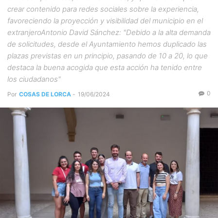
crear contenido para redes sociales sobre la experiencia,
favoreciendo la proyección y visibilidad del municipio en el
extranjeroAntonio David Sánchez: "Debido a la alta demanda
de solicitudes, desde el Ayuntamiento hemos duplicado las
plazas previstas en un principio, pasando de 10 a 20, lo que
destaca la buena acogida que esta acción ha tenido entre
los ciudadanos"
0
Por
COSAS DE LORCA
-
19/06/2024