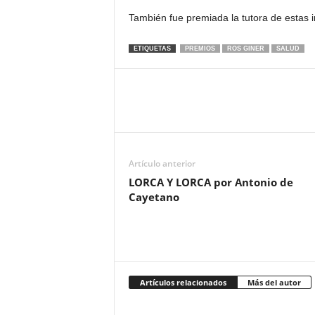
También fue premiada la tutora de estas 
ETIQUETAS
PREMIOS
ROS GINER
SALUD
Artículo anterior
LORCA Y LORCA por Antonio de
Cayetano
Artículos relacionados
Más del autor