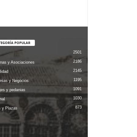
TEGORÍA POPULAR
2501
2186
nas y Asociaciones
2145
lidad
1195
sas y Negocios
1091
jes y pedanias
1030
nal
873
s y Plazas