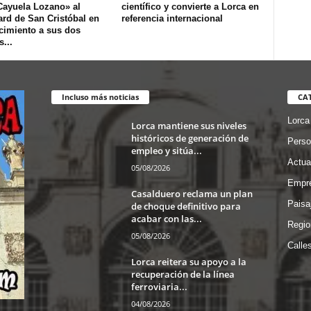
Cayuela Lozano» al
científico y convierte a Lorca en
rd de San Cristóbal en
referencia internacional
cimiento a sus dos
...
Incluso más noticias
CA
Lorca
Lorca mantiene sus niveles
históricos de generación de
Perso
empleo y sitúa...
Actua
05/08/2026
Empre
Casalduero reclama un plan
Paisa
de choque definitivo para
acabar con las...
Regio
05/08/2026
Calle
Lorca reitera su apoyo a la
recuperación de la línea
ferroviaria...
04/08/2026