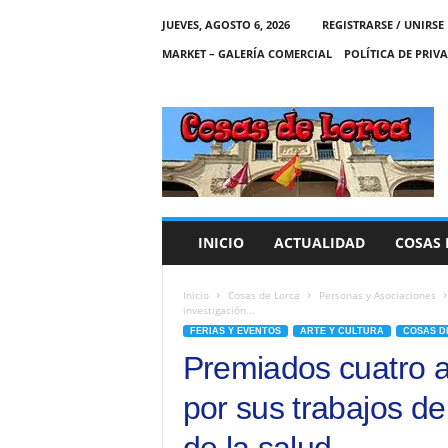
JUEVES, AGOSTO 6, 2026
REGISTRARSE / UNIRSE
MARKET – GALERÍA COMERCIAL
POLÍTICA DE PRIV
C
O
S
A
S
D
E
INICIO
ACTUALIDAD
COSAS 
L
O
R
Inicio
Cosas de Lorca
Personas y Asociaciones
investigación...
C
FERIAS Y EVENTOS
ARTE Y CULTURA
COSAS D
A
Premiados cuatro 
por sus trabajos de