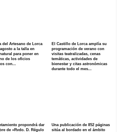
a del Artesano de Lorca
El Castillo de Lorca amplía su
agosto a la talla en
programación de verano con
natural para poner en
visitas teatralizadas, cenas
no de los oficios
temáticas, actividades de
os con...
bienestar y citas astronómicas
durante todo el mes...
ntamiento propondrá dar
Una publicación de 852 páginas
bre de »Rvdo. D. Régulo
sitúa al bordado en el ámbito