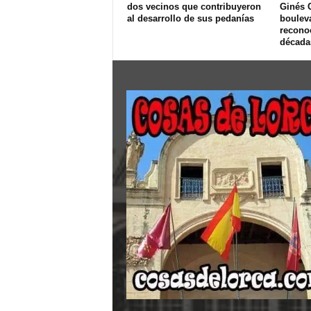
dos vecinos que contribuyeron
Ginés 
al desarrollo de sus pedanías
bouleva
recono
décadas