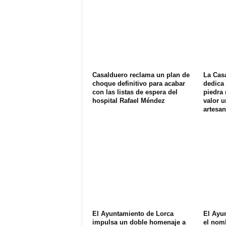
Casalduero reclama un plan de
La Cas
choque definitivo para acabar
dedica 
con las listas de espera del
piedra 
hospital Rafael Méndez
valor u
artesan
El Ayuntamiento de Lorca
El Ayu
impulsa un doble homenaje a
el nom