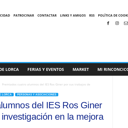
ACIDAD
PATROCINAR
CONTACTAR
LINKS Y AMIGOS
RSS
POLÍTICA DE COOKI
DE LORCA
FERIAS Y EVENTOS
MARKET
MI RINCONCIC
Premiados cuatro alumnos del IES Ros Giner por sus trabajos de
E LORCA
PERSONAS Y ASOCIACIONES
alumnos del IES Ros Giner
 investigación en la mejora