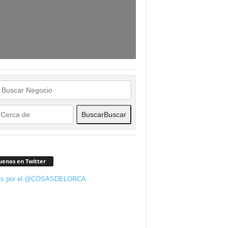
Buscar
Buscar
uenos en Twitter
ts por el @COSASDELORCA.