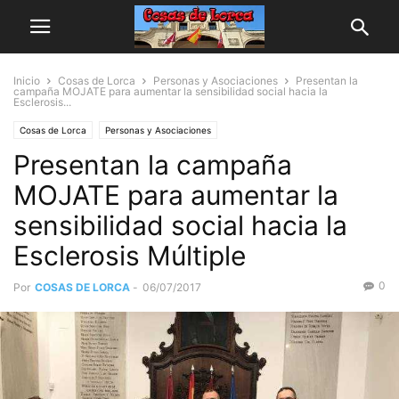
Inicio
Cosas de Lorca
Personas y Asociaciones
Presentan la
campaña MOJATE para aumentar la sensibilidad social hacia la
Esclerosis...
Cosas de Lorca
Personas y Asociaciones
Presentan la campaña
MOJATE para aumentar la
sensibilidad social hacia la
Esclerosis Múltiple
0
Por
COSAS DE LORCA
-
06/07/2017