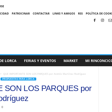
RSE
ACIDAD
PATROCINAR
CONTACTAR
LINKS Y AMIGOS
RSS
POLÍTICA DE COOKI
DE LORCA
FERIAS Y EVENTOS
MARKET
MI RINCONCIC
QUE IMPORTANTE SON LOS PARQUES por Andrés Martínez Rodríguez
PROPUESTAS PARA LORCA
 SON LOS PARQUES por
odríguez
0