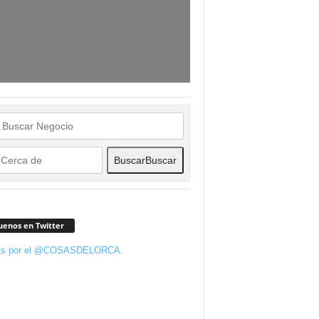
Buscar
Buscar
uenos en Twitter
ts por el @COSASDELORCA.