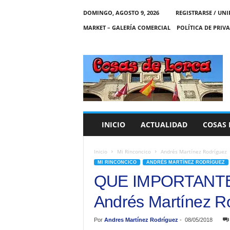
DOMINGO, AGOSTO 9, 2026
REGISTRARSE / UNI
MARKET – GALERÍA COMERCIAL
POLÍTICA DE PRIV
C
O
S
A
S
D
E
INICIO
ACTUALIDAD
COSAS 
L
O
R
Inicio
Mi Rinconcico
Andrés Martínez Rodríguez
C
MI RINCONCICO
ANDRÉS MARTÍNEZ RODRÍGUEZ
A
QUE IMPORTANTE
Andrés Martínez R
Por
Andres Martínez Rodríguez
-
08/05/2018