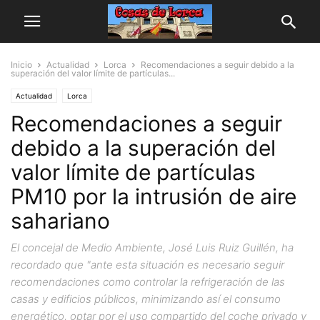
Inicio
Actualidad
Lorca
Recomendaciones a seguir debido a la
superación del valor límite de partículas...
Actualidad
Lorca
Recomendaciones a seguir
debido a la superación del
valor límite de partículas
PM10 por la intrusión de aire
sahariano
El concejal de Medio Ambiente, José Luis Ruiz Guillén, ha
recordado que "ante esta situación es necesario seguir
recomendaciones como controlar la refrigeración de las
casas y edificios públicos, minimizando así el consumo
energético, optar por el uso compartido del coche privado y